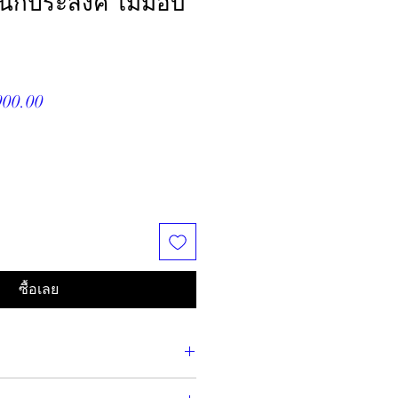
เนกประสงค์ ไม้ม๊อบ
า
ราคา
900.00
ขาย
ลด
ซื้อเลย
ultipurpose cabinet is your 