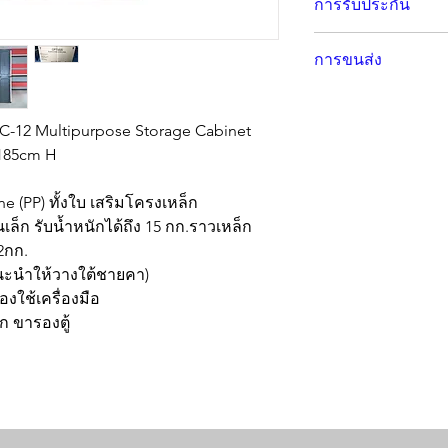
การรับประกัน
solution. Made from h
plastic. It is the only
รับประกันข้อบกพร่องที
frame reinforcement, 
การขนส่ง
to moisture it will n
26 kgs., It is light w
ส่งทั่วประเทศโดยบริษั
"click" install, it doe
SPC-12 Multipurpose Storage Cabinet
Comes with three adj
185cm H
hold up to 15kgs. ea
can hold up to 12kg
multipurpose storage 
e (PP) ทั้งใบ เสริมโครงเหล็ก 
can safely lock the 
้นเล็ก รับน้ำหนักได้ถึง 15 กก.ราวเหล็ก
pattern and real meta
2กก.
Specification:
นะนำให้วางใต้ชายคา)
Dimension: 76cm L 
งใช้เครื่องมือ
Wieght: 24kgs.
ก ขารองตู้
Package Dimension: 
box
Material: Polypropylen
frame and handle
Shelving: One full-len
One clothes rack.