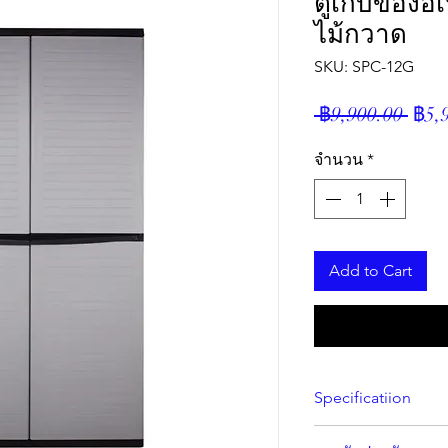
ตู้เก็บของอ
ไม้กวาด
SKU: SPC-12G
ราค
 ฿9,900.00 
฿5,
ปกติ
จำนวน
*
Add to Cart
Specificatiion
The Optimus SPC-12 m